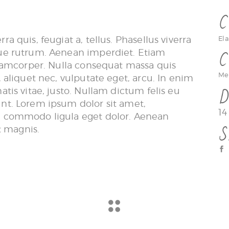
C
a quis, feugiat a, tellus. Phasellus viverra
El
que rutrum. Aenean imperdiet. Etiam
C
ullamcorper. Nulla consequat massa quis
Me
, aliquet nec, vulputate eget, arcu. In enim
atis vitae, justo. Nullam dictum felis eu
D
unt. Lorem ipsum dolor sit amet,
14
an commodo ligula eget dolor. Aenean
 magnis.
S