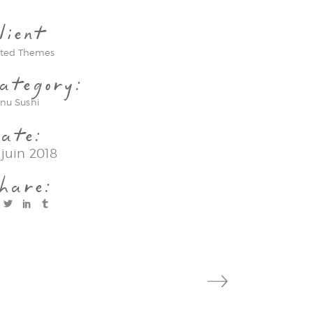
lient
ated Themes
ategory:
nu
Sushi
ate:
 juin 2018
hare: